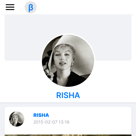
β
RISHA
RISHA
2015-02-07 13:16