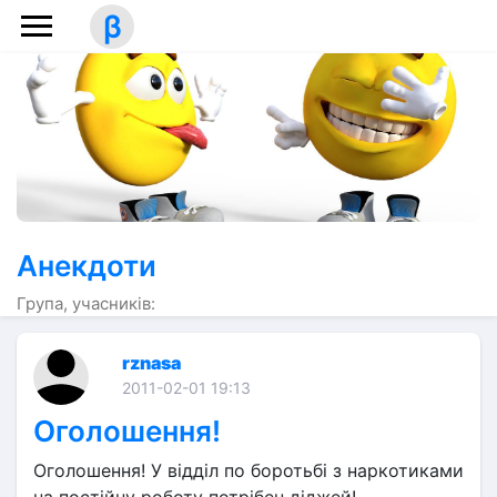
β
Анекдоти
Група, учасників:
rznasa
2011-02-01 19:13
Оголошення!
Оголошення! У відділ по боротьбі з наркотиками 
на постійну роботу потрібен діджей!