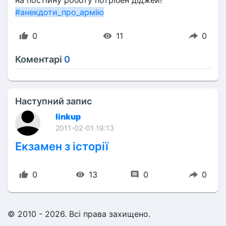
#анекдоти_про_армію
0
11
0
Коментарі
0
Наступний запис
linkup
2011-02-01 19:13
Екзамен з історії
0
13
0
0
© 2010 - 2026. Всі права захищено.