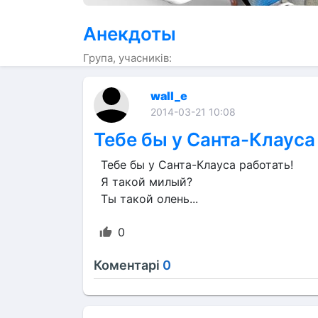
Анекдоты
Група, учасників:
wall_e
2014-03-21 10:08
Тебе бы у Санта-Клауса
  Тебе бы у Санта-Клауса работать!
  Я такой милый?
  Ты такой олень...
0
Коментарі
0