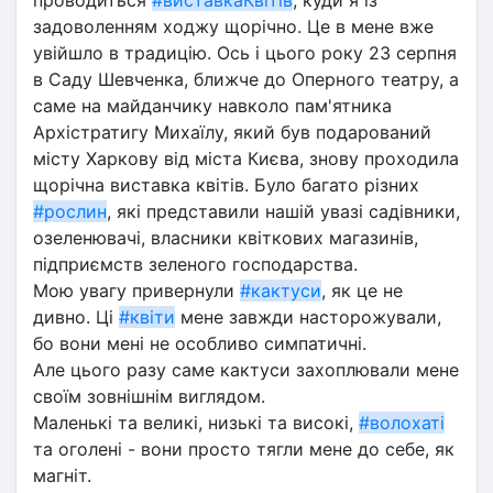
задоволенням ходжу щорічно. Це в мене вже 
увійшло в традицію. Ось і цього року 23 серпня 
в Саду Шевченка, ближче до Оперного театру, а 
саме на майданчику навколо пам'ятника 
Архістратигу Михаїлу, який був подарований 
місту Харкову від міста Києва, знову проходила 
щорічна виставка квітів. Було багато різних 
#рослин
, які представили нашій увазі садівники, 
озеленювачі, власники квіткових магазинів, 
підприємств зеленого господарства.
Мою увагу привернули 
#кактуси
, як це не 
дивно. Ці 
#квіти
 мене завжди насторожували, 
бо вони мені не особливо симпатичні.
Але цього разу саме кактуси захоплювали мене 
своїм зовнішнім виглядом.
Маленькі та великі, низькі та високі, 
#волохаті
та оголені - вони просто тягли мене до себе, як 
магніт.