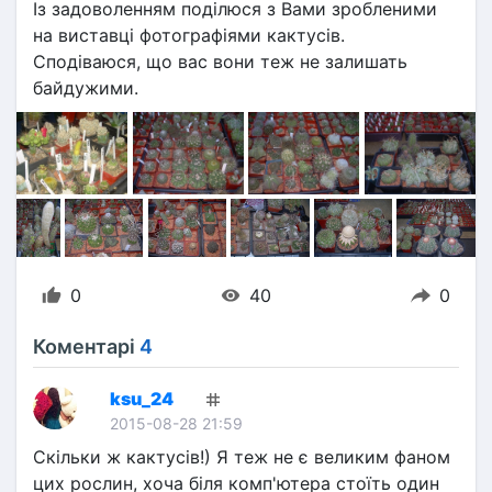
Із задоволенням поділюся з Вами зробленими 
на виставці фотографіями кактусів.
Сподіваюся, що вас вони теж не залишать 
байдужими.
0
40
0
Коментарі
4
ksu_24
2015-08-28 21:59
Скільки ж кактусів!) Я теж не є великим фаном 
цих рослин, хоча біля комп'ютера стоїть один 