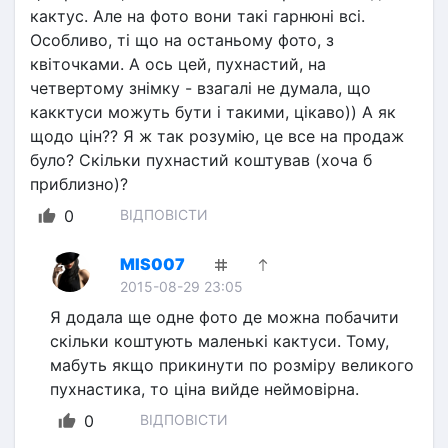
кактус. Але на фото вони такі гарнюні всі. 
Особливо, ті що на останьому фото, з 
квіточками. А ось цей, пухнастий, на 
четвертому знімку - взагалі не думала, що 
какктуси можуть бути і такими, цікаво)) А як 
щодо цін?? Я ж так розумію, це все на продаж 
було? Скільки пухнастий коштував (хоча б 
приблизно)?
0
ВІДПОВІСТИ
MIS007
2015-08-29 23:05
Я додала ще одне фото де можна побачити 
скільки коштують маленькі кактуси. Тому, 
мабуть якщо прикинути по розміру великого 
пухнастика, то ціна вийде неймовірна.
0
ВІДПОВІСТИ