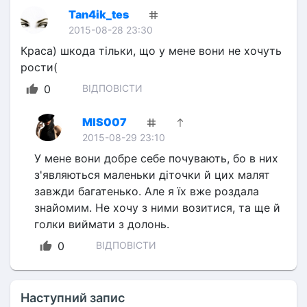
Tan4ik_tes
2015-08-28 23:30
Краса) шкода тільки, що у мене вони не хочуть 
рости(
0
ВІДПОВІСТИ
MIS007
2015-08-29 23:10
У мене вони добре себе почувають, бо в них 
з'являються маленьки діточки й цих малят 
завжди багатенько. Але я їх вже роздала 
знайомим. Не хочу з ними возитися, та ще й 
голки виймати з долонь.
0
ВІДПОВІСТИ
Наступний запис