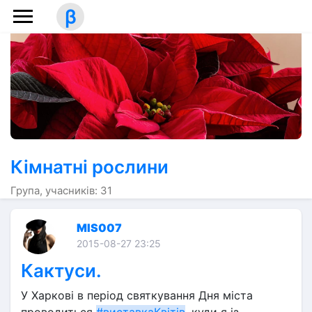
β
Кімнатні рослини
Група, учасників: 31
MIS007
2015-08-27 23:25
Кактуси.
У Харкові в період святкування Дня міста 
проводиться 
#виставкаКвітів
, куди я із 