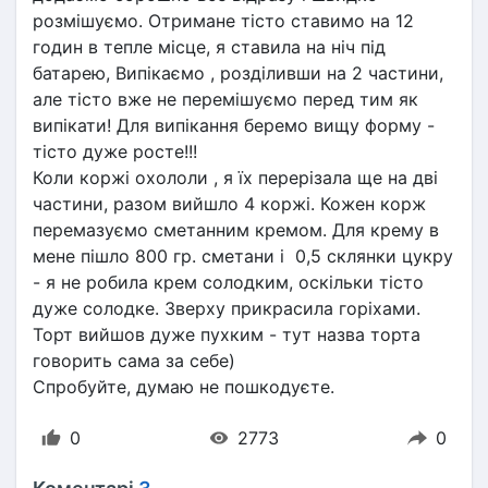
розмішуємо. Отримане тісто ставимо на 12 
годин в тепле місце, я ставила на ніч під 
батарею, Випікаємо , розділивши на 2 частини, 
але тісто вже не перемішуємо перед тим як 
випікати! Для випікання беремо вищу форму - 
тісто дуже росте!!!
Коли коржі охололи , я їх перерізала ще на дві 
частини, разом вийшло 4 коржі. Кожен корж 
перемазуємо сметанним кремом. Для крему в 
мене пішло 800 гр. сметани і  0,5 склянки цукру 
- я не робила крем солодким, оскільки тісто 
дуже солодке. Зверху прикрасила горіхами.
Торт вийшов дуже пухким - тут назва торта 
говорить сама за себе)
Спробуйте, думаю не пошкодуєте.
0
2773
0