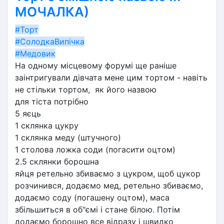
МОЧАЛКА)
#Торт
#СолодкаВипічка
#Медовик
На одному місцевому форумі ще раніше 
заінтригували дівчата мене цим тортом - навіть 
не стільки тортом,  як його назвою
для тіста потрібно
5 яєць
1 склянка цукру
1 склянка меду (штучного)
1 столова ложка соди (погасити оцтом)
2.5 склянки борошна
яйця ретельно збиваємо з цукром, щоб цукор 
розчинився, додаємо мед, ретельно збиваємо, 
додаємо соду (погашену оцтом), маса 
збільшиться в об"ємі і стане білою. Потім 
додаємо борошно все відразу і швидко 