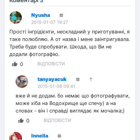
Коментарі
3
Nyusha
2015-01-07 19:27
Прості інгрідієнти, нескладний у приготуванні, я 
таке полюбляю. А от назва і мене заінтригувала. 
Треба буде спробувати. Шкода, що Ви не 
додали фотографію.
0
ВІДПОВІСТИ
tanyayacuk
2015-01-08 09:41
вже й не додам. бо немає що фотографувати, 
може хіба на Водохрище ще спечу) а на 
словах - він і справді виглядає як мочалка;)
0
ВІДПОВІСТИ
Innella