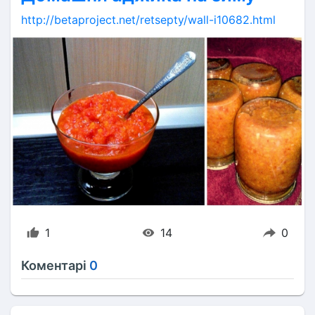
http://betaproject.net/retsepty/wall-i10682.html
1
14
0
Коментарі
0