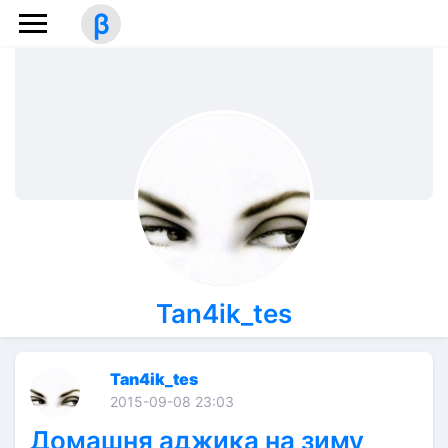
β
Tan4ik_tes
Tan4ik_tes
2015-09-08 23:03
Домашня аджика на зиму