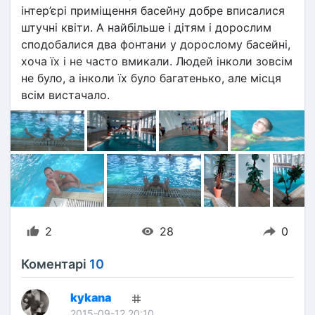
інтер’єрі приміщення басейну добре вписалися 
штучні квіти. А найбільше і дітям і дорослим 
сподобалися два фонтани у дорослому басейні, 
хоча їх і не часто вмикали. Людей інколи зовсім 
не було, а інколи їх було багатенько, але місця 
всім вистачало.
2
28
0
Коментарі
10
kykana
2015-09-12 20:10