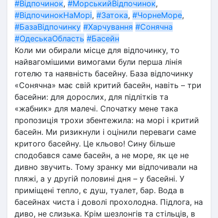
#Відпочинок
, 
#МорськийВідпочинок
, 
#ВідпочинокНаМорі
, 
#Затока
, 
#ЧорнеМоре
, 
#БазаВідпочинку
#Харчування
#Сонячна
#ОдеськаОбласть
#Басейн
Коли ми обирали місце для відпочинку, то 
найвагомішими вимогами були перша лінія 
готелю та наявність басейну. База відпочинку 
«Сонячна» має свій критий басейн, навіть – три 
басейни: для дорослих, для підлітків та 
«жабник» для малечі. Спочатку мене така 
пропозиція трохи збентежила: на морі і критий 
басейн. Ми ризикнули і оцінили переваги саме 
критого басейну. Це кльово! Сину більше 
сподобався саме басейн, а не море, як це не 
дивно звучить. Тому зранку ми відпочивали на 
пляжі, а у другій половині дня – у басейні. У 
приміщені тепло, є душ, туалет, бар. Вода в 
басейнах чиста і доволі прохолодна. Підлога, на 
диво, не слизька. Крім шезлонгів та стільців, в 