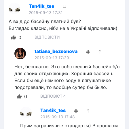
Tan4ik_tes
2015-09-13 17:31
А вхід до басейну платний був? 
Виглядає класно, ніби не в Україні відпочивали)
0
ВІДПОВІСТИ
tatiana_bezsonova
2015-09-13 17:39
Нет, бесплатно. Это собственный бассейн б/о 
для своих отдыхающих. Хороший бассейн. 
Если бы ещё немного воду в лягушатнике 
подогревали, то вообще супер бы было.
0
ВІДПОВІСТИ
Tan4ik_tes
2015-09-13 17:48
Прям заграничные стандарты) В прошлом 