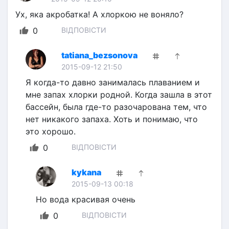
Ух, яка акробатка! А хлоркою не воняло?
0
ВІДПОВІСТИ
tatiana_bezsonova
2015-09-12 21:50
Я когда-то давно занималась плаванием и 
мне запах хлорки родной. Когда зашла в этот 
бассейн, была где-то разочарована тем, что 
нет никакого запаха. Хоть и понимаю, что 
это хорошо.
0
ВІДПОВІСТИ
kykana
2015-09-13 00:18
Но вода красивая очень
0
ВІДПОВІСТИ