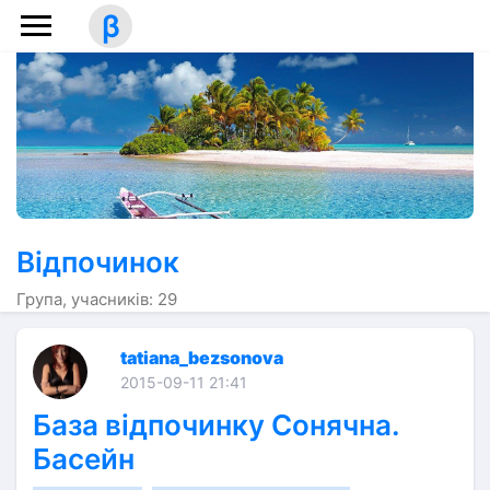
β
Відпочинок
Група, учасників: 29
tatiana_bezsonova
2015-09-11 21:41
База відпочинку Сонячна.
Басейн