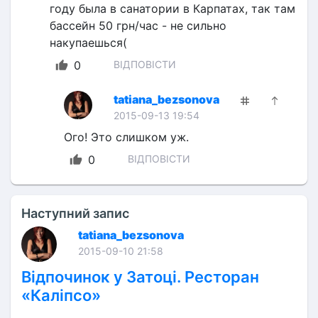
году была в санатории в Карпатах, так там 
бассейн 50 грн/час - не сильно 
накупаешься(
0
ВІДПОВІСТИ
tatiana_bezsonova
2015-09-13 19:54
Ого! Это слишком уж.
0
ВІДПОВІСТИ
Наступний запис
tatiana_bezsonova
2015-09-10 21:58
Відпочинок у Затоці. Ресторан
«Каліпсо»