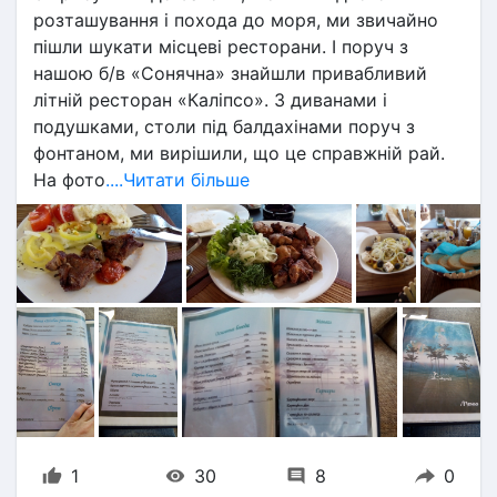
розташування і похода до моря, ми звичайно 
пішли шукати місцеві ресторани. І поруч з 
нашою б/в «Сонячна» знайшли привабливий 
літній ресторан «Каліпсо». З диванами і 
подушками, столи під балдахінами поруч з 
фонтаном, ми вирішили, що це справжній рай. 
На фото
....Читати більше
1
30
8
0