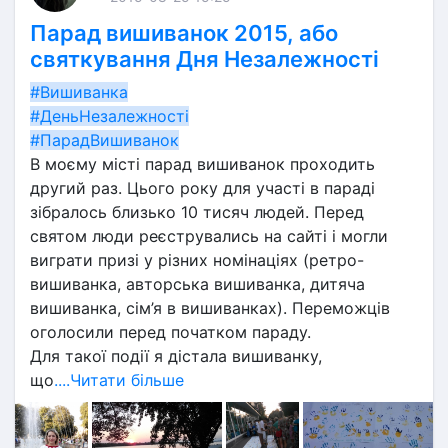
Парад вишиванок 2015, або
святкування Дня Незалежності
#Вишиванка
#ДеньНезалежності
#ПарадВишиванок
В моєму місті парад вишиванок проходить 
другий раз. Цього року для участі в параді 
зібралось близько 10 тисяч людей. Перед 
святом люди реєструвались на сайті і могли 
виграти призі у різних номінаціях (ретро-
вишиванка, авторська вишиванка, дитяча 
вишиванка, сім’я в вишиванках). Переможців 
оголосили перед початком параду.
Для такої події я дістала вишиванку, 
що
....Читати більше