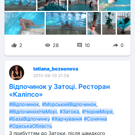
2
28
10
0
tatiana_bezsonova
2015-09-10 21:58
Відпочинок у Затоці. Ресторан
«Каліпсо»
#Відпочинок
, 
#МорськийВідпочинок
, 
#ВідпочинокНаМорі
, 
#Затока
, 
#ЧорнеМоре
, 
#БазаВідпочинку
#Харчування
#Сонячна
#ОдеськаОбласть
З прибуттям до Затоки, після швидкого 