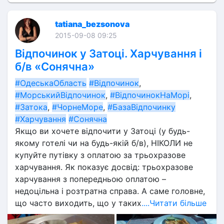
tatiana_bezsonova
2015-09-08 09:25
Відпочинок у Затоці. Харчування і
б/в «Сонячна»
#ОдеськаОбласть
#Відпочинок
, 
#МорськийВідпочинок
, 
#ВідпочинокНаМорі
, 
#Затока
, 
#ЧорнеМоре
, 
#БазаВідпочинку
#Харчування
#Сонячна
Якщо ви хочете відпочити у Затоці (у будь-
якому готелі чи на будь-якій б/в), НІКОЛИ не 
купуйте путівку з оплатою за трьохразове 
харчування. Як показує досвід: трьохразове 
харчування з попередньою оплатою – 
недоцільна і розтратна справа. А саме головне, 
що часто виходить, що у таких
....Читати більше