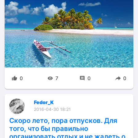
0
7
0
0
Fedor_K
2016-04-30 18:21
Скоро лето, пора отпусков. Для
того, что бы правильно
организовать отдых и не жалеть о