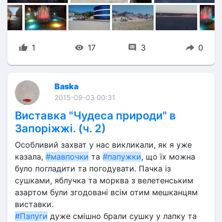
1
17
3
0
Baska
2015-09-03 00:31
Виставка "Чудеса природи" в
Запоріжжі. (ч. 2)
Особливий захват у нас викликали, як я уже 
казала, 
#мавпочки
 та 
#папужки
, що їх можна 
було погладити та погодувати. Пачка із 
сушками, яблучка та морква з велетенським 
азартом були згодовані всім отим мешканцям 
виставки.
#Папуги
 дуже смішно брали сушку у лапку та 