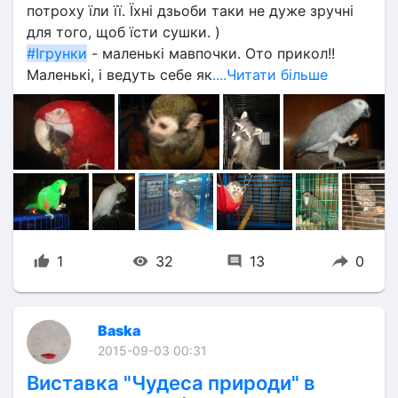
потроху їли її. Їхні дзьоби таки не дуже зручні 
для того, щоб їсти сушки. )
#Ігрунки
 - маленькі мавпочки. Ото прикол!!  
Маленькі, і ведуть себе як
....Читати більше
1
32
13
0
Baska
2015-09-03 00:31
Виставка "Чудеса природи" в