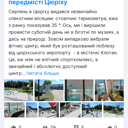
передмісті Цюріху
Серпень в Цюріху видався незвичайно 
спекотним місяцем: стовпчик термометра, вже 
з ранку показував 35 °. Ось, ми і вирішили 
провести суботній день не в біготні по музеях, а 
десь на природі. Зовсім випадково вибрали 
фітнес центр, який був розташований поблизу 
від цюріхського аеропорту  - в містечкі Клотен.
Це, аж ніяк не елітний спорткомлекс, а 
звичайний і абсолютно доступний 
центр
....Читати більше
3
29
5
0