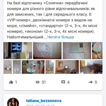
На базі відпочинку «Сонячна» передбачені 
номери для різного рівня відпочивальників: як 
для заможних, так і для середнього класу. Є 
«VIP-номер», двокімнатні номери з видом на 
море, «сімейні», «стандартні» (2-х, 3-х, 4х місні 
номери), «економ» (2-х, 3-х, 4х місні номери). 
Найоптимальніший
....Читати більше
1
31
4
0
tatiana_bezsonova
2015-09-05 16:10