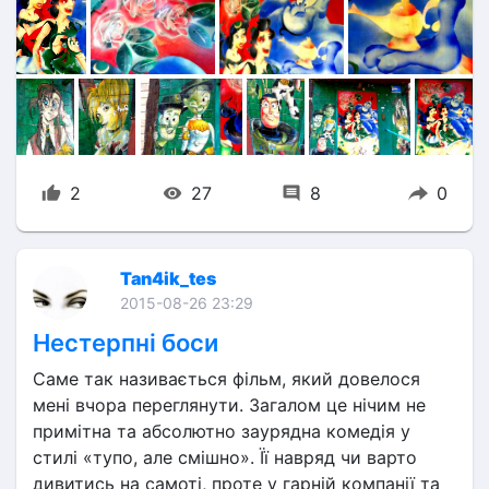
2
27
8
0
Tan4ik_tes
2015-08-26 23:29
Нестерпні боси
Саме так називається фільм, який довелося 
мені вчора переглянути. Загалом це нічим не 
примітна та абсолютно заурядна комедія у 
стилі «тупо, але смішно». Її навряд чи варто 
дивитись на самоті, проте у гарній компанії та 