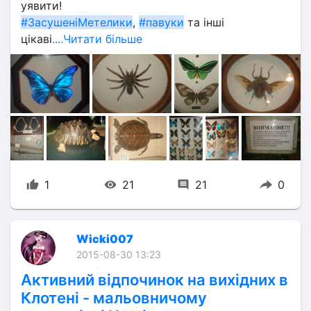
уявити!
#ЗасушеніМетелики
, 
#павуки
 та інші 
цікаві
....Читати більше
1
21
21
0
Wicki007
2015-08-30 13:23
Активний відпочинок на вихідних в
Клотені - мальовничому