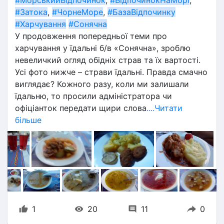
#Затока
, 
#ЧорнеМоре
, 
#БазаВідпочинку
#Харчування
#Сонячна
У продовження попередньої теми про 
харчування у їдальні б/в «Сонячна», зроблю 
невеличкий огляд обідніх страв та їх вартості.
Усі фото нижче – страви їдальні. Правда смачно 
виглядає? Кожного разу, коли ми залишали 
їдальню, то просили адміністратора чи 
офіціанток передати щири слова
....Читати
більше
1
20
11
0