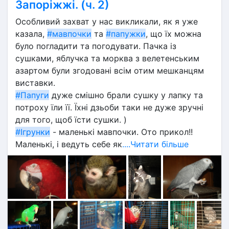
Запоріжжі. (ч. 2)
Особливий захват у нас викликали, як я уже 
казала, 
#мавпочки
 та 
#папужки
, що їх можна 
було погладити та погодувати. Пачка із 
сушками, яблучка та морква з велетенським 
азартом були згодовані всім отим мешканцям 
виставки.
#Папуги
 дуже смішно брали сушку у лапку та 
потроху їли її. Їхні дзьоби таки не дуже зручні 
для того, щоб їсти сушки. )
#Ігрунки
 - маленькі мавпочки. Ото прикол!!  
Маленькі, і ведуть себе як
....Читати більше