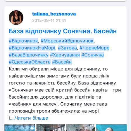
tatiana_bezsonova
2015-09-11 21:41
База відпочинку Сонячна. Басейн
#Відпочинок
, 
#МорськийВідпочинок
, 
#ВідпочинокНаМорі
, 
#Затока
, 
#ЧорнеМоре
, 
#БазаВідпочинку
#Харчування
#Сонячна
#ОдеськаОбласть
#Басейн
Коли ми обирали місце для відпочинку, то 
найвагомішими вимогами були перша лінія 
готелю та наявність басейну. База відпочинку 
«Сонячна» має свій критий басейн, навіть – три 
басейни: для дорослих, для підлітків та 
«жабник» для малечі. Спочатку мене така 
пропозиція трохи збентежила: на морі 
і
....Читати більше