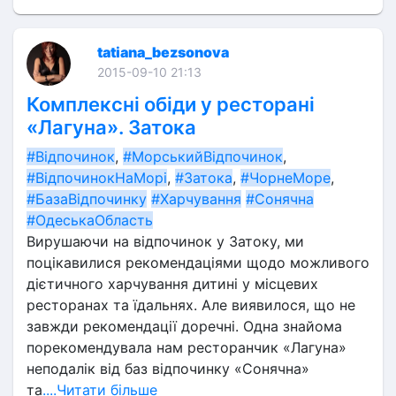
tatiana_bezsonova
2015-09-10 21:13
Комплексні обіди у ресторані
«Лагуна». Затока
#Відпочинок
, 
#МорськийВідпочинок
, 
#ВідпочинокНаМорі
, 
#Затока
, 
#ЧорнеМоре
, 
#БазаВідпочинку
#Харчування
#Сонячна
#ОдеськаОбласть
Вирушаючи на відпочинок у Затоку, ми 
поцікавилися рекомендаціями щодо можливого 
дієтичного харчування дитині у місцевих 
ресторанах та їдальнях. Але виявилося, що не 
завжди рекомендації доречні. Одна знайома 
порекомендувала нам ресторанчик «Лагуна» 
неподалік від баз відпочинку «Сонячна» 
та
....Читати більше