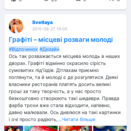
Svetlaya
2015-08-27 19:05
Графіті – місцеві розваги молоді
#Відпочинок
#Дизайн
Ось так розважається місцева молодь в наших 
дворах. Графіті відмінно скрасило сірість 
сумовитих під'їздів. Дітлахам приємно 
поглянути, та й молоді є де розгулятися. Деякі 
власники ресторанів платять досить великі 
гроші за таку творчість, а у нас просто 
безкоштовно створюють такі шедеври. Правда 
фарба трохи вже стала відходити, напевно, 
давно малювали. Ось дивлюся на такі картинки 
і очі просто радіють,
....Читати більше