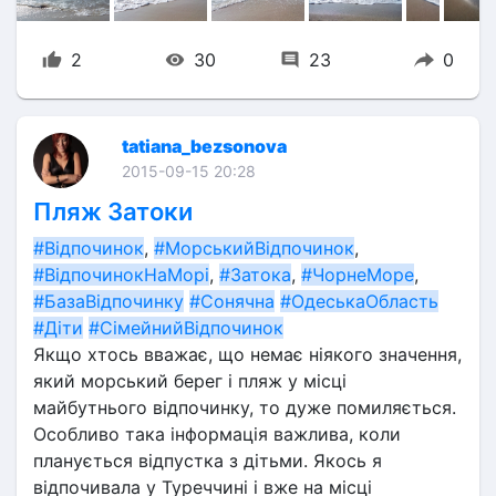
2
30
23
0
tatiana_bezsonova
2015-09-15 20:28
Пляж Затоки
#Відпочинок
, 
#МорськийВідпочинок
, 
#ВідпочинокНаМорі
, 
#Затока
, 
#ЧорнеМоре
, 
#БазаВідпочинку
#Сонячна
#ОдеськаОбласть
#Діти
#СімейнийВідпочинок
Якщо хтось вважає, що немає ніякого значення, 
який морський берег і пляж у місці 
майбутнього відпочинку, то дуже помиляється. 
Особливо така інформація важлива, коли 
планується відпустка з дітьми. Якось я 
відпочивала у Туреччині і вже на місці 