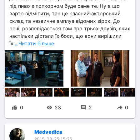
під пиво з попкорном буде саме те. Ну а що 
варто відмітити, так це класний акторський 
склад та незвичне амплуа відомих зірок. До 
речі, розповідається там про трьох друзів, яких 
настільки дістали їх боси, що вони вирішили 
їх
....Читати більше
0
23
2
0
Medvedica
2015-08-25 15:25