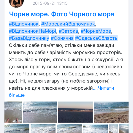
2015-09-21 13:15
Чорне море. Фото Чорного моря
#Відпочинок
, 
#МорськийВідпочинок
, 
#ВідпочинокНаМорі
, 
#Затока
, 
#ЧорнеМоре
, 
#БазаВідпочинку
#Сонячна
#ОдеськаОбласть
Скільки себе пам’ятаю, стільки мене завжди 
манить до себе чарівність морських просторів. 
Хтось лізе у гори, хтось біжить на екскурсії, а я 
до моря прагну всім своїм єством (і неважливо 
чи то Чорне море, чи то Середземне, чи якесь 
ще). Ні, не для загару (не люблю загоряти) і 
навіть не для плескання у морській
....Читати
більше