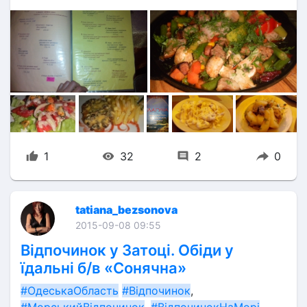
1
32
2
0
tatiana_bezsonova
2015-09-08 09:55
Відпочинок у Затоці. Обіди у
їдальні б/в «Сонячна»
#ОдеськаОбласть
#Відпочинок
, 
#МорськийВідпочинок
, 
#ВідпочинокНаМорі
, 