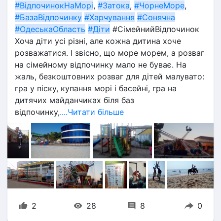
#ВідпочинокНаМорі
, 
#Затока
, 
#ЧорнеМоре
, 
#БазаВідпочинку
#Харчування
#Сонячна
#ОдеськаОбласть
#Діти
 #СімейнийВідпочинок
Хоча діти усі різні, але кожна дитина хоче 
розважатися. І звісно, що море морем, а розваг 
на сімейному відпочинку мало не буває. На 
жаль, безкоштовних розваг для дітей малувато: 
гра у піску, купання морі і басейні, гра на 
дитячих майданчиках біля баз 
відпочинку,
....Читати більше
2
28
8
0