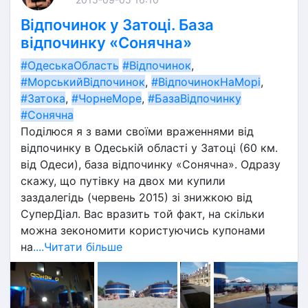
Відпочинок у Затоці. База
відпочинку «Сонячна»
#ОдеськаОбласть
#Відпочинок
, 
#МорськийВідпочинок
, 
#ВідпочинокНаМорі
, 
#Затока
, 
#ЧорнеМоре
, 
#БазаВідпочинку
#Сонячна
Поділюся я з вами своїми враженнями від 
відпочинку в Одеській області у Затоці (60 км. 
від Одеси), база відпочинку «Сонячна». Одразу 
скажу, що путівку на двох ми купили 
заздалегідь (червень 2015) зі знижкою від 
СуперДіал. Вас вразить той факт, на скільки 
можна зекономити користуючись купонами 
на
....Читати більше