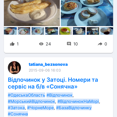
1
24
10
0
tatiana_bezsonova
2015-09-06 16:03
Відпочинок у Затоці. Номери та
сервіс на б/в «Сонячна»
#ОдеськаОбласть
#Відпочинок
, 
#МорськийВідпочинок
, 
#ВідпочинокНаМорі
, 
#Затока
, 
#ЧорнеМоре
, 
#БазаВідпочинку
#Сонячна