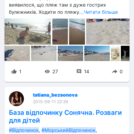
виявилося, що пляж там з дуже гострих 
булижників. Ходити по пляжу
....Читати більше
1
27
14
0
tatiana_bezsonova
2015-09-11 22:26
База відпочинку Сонячна. Розваги
для дітей
#Відпочинок
, 
#МорськийВідпочинок
, 