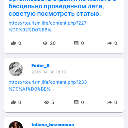
бесцельно проведенном лете,
советую посмотреть статью.
https://tourism.life/content.php?227-
%D0%92%D0%B8%...
0
20
0
0
Fedor_K
2016-04-30 18:18
https://tourism.life/content.php?233-
%D0%A1%D0%BE%...
0
5
0
0
tatiana_bezsonova