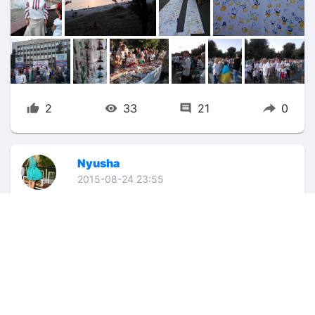
2
33
21
0
Nyusha
2015-08-24 23:55
Відпочинок за містом
Підходить до логічного завершення час літніх 
відпусток. Комусь вдалося побувати за 
кордоном за ці три місяці, хтось чудово провів 
час на морі в межах України, а дехто 
(наприклад, я) зміг влаштувати собі 
#відпочинокЗаМістом
 …лише))) Але не так 