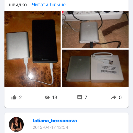
швидко
....Читати більше
2
13
7
0
tatiana_bezsonova
2015-04-17 13:54