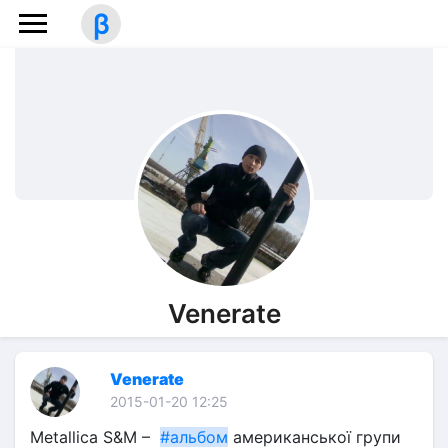
β
Venerate
Venerate
2015-01-20 12:25
Metallica S&M –  
#альбом
 американської групи  