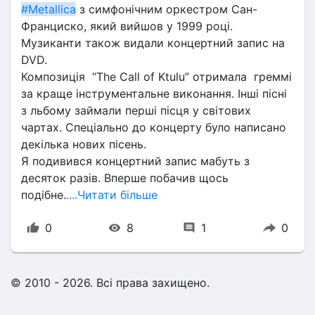
#Metallica
 з симфонічним оркестром Сан-
Франциско, який вийшов у 1999 році. 
Музиканти також видали концертний запис на 
DVD.
Композиція  “The Call of Ktulu” отримала  греммі 
за краще інструментальне виконання. Інші пісні 
з льбому займали перші пісця у світових 
чартах. Спеціально до концерту було написано 
декілька нових пісень.
Я подивився концертний запис мабуть з 
десяток разів. Вперше побачив щось 
подібне.
....Читати більше
0
8
1
0
© 2010 - 2026. Всі права захищено.