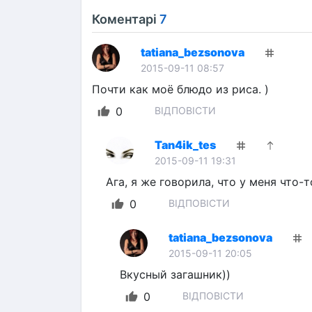
Коментарі
7
tatiana_bezsonova
2015-09-11 08:57
Почти как моё блюдо из риса. )
0
ВІДПОВІСТИ
Tan4ik_tes
2015-09-11 19:31
Ага, я же говорила, что у меня что-
0
ВІДПОВІСТИ
tatiana_bezsonova
2015-09-11 20:05
Вкусный загашник))
0
ВІДПОВІСТИ