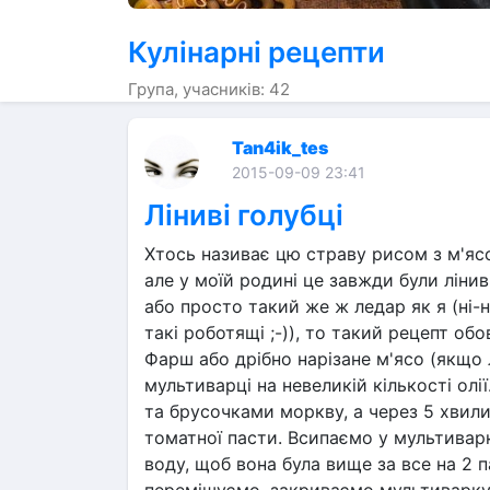
Кулінарні рецепти
Група, учасників: 42
Tan4ik_tes
2015-09-09 23:41
Ліниві голубці
Хтось називає цю страву рисом з м'ясо
але у моїй родині це завжди були лінив
або просто такий же ж ледар як я (ні-н
такі роботящі ;-)), то такий рецепт обо
Фарш або дрібно нарізане м'ясо (якщо 
мультиварці на невеликій кількості олі
та брусочками моркву, а через 5 хвили
томатної пасти. Всипаємо у мультивар
воду, щоб вона була вище за все на 2 п