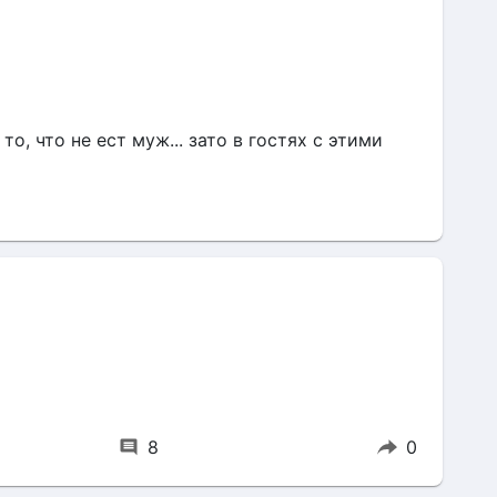
о, что не ест муж... зато в гостях с этими 
8
0