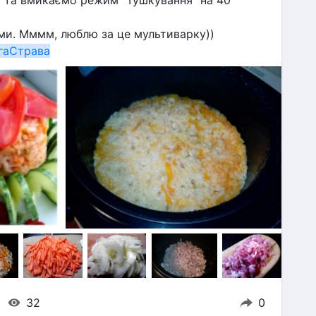
 та вмикаємо режим "Тушкування" на 40 
ми. Мммм, люблю за це мультиварку))
гаСтрава
32
0