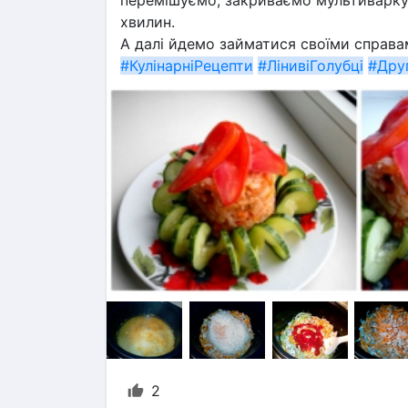
перемішуємо, закриваємо мультиварку
хвилин.
А далі йдемо займатися своїми справа
#КулінарніРецепти
#ЛінивіГолубці
#Дру
2