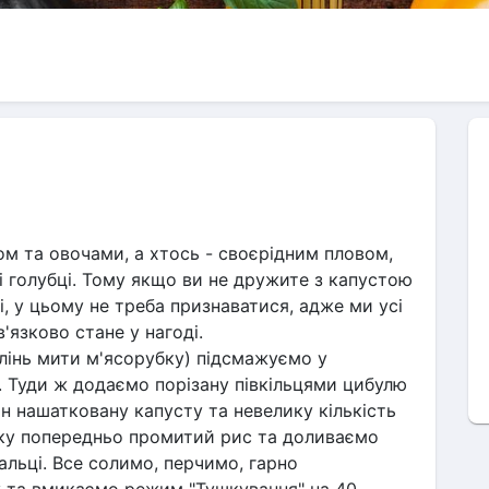
м та овочами, а хтось - своєрідним пловом, 
і голубці. Тому якщо ви не дружите з капустою 
і, у цьому не треба признаватися, адже ми усі 
в'язково стане у нагоді.
лінь мити м'ясорубку) підсмажуємо у 
ї. Туди ж додаємо порізану півкільцями цибулю 
н нашатковану капусту та невелику кількість 
ку попередньо промитий рис та доливаємо 
альці. Все солимо, перчимо, гарно 