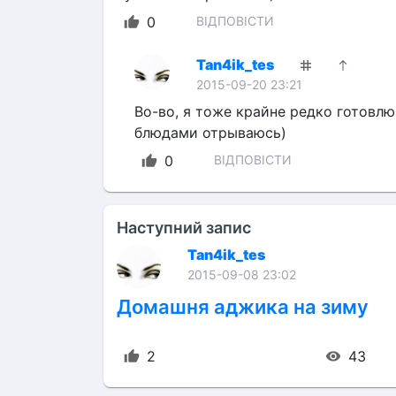
0
ВІДПОВІСТИ
Tan4ik_tes
2015-09-20 23:21
Во-во, я тоже крайне редко готовлю т
блюдами отрываюсь)
0
ВІДПОВІСТИ
Наступний запис
Tan4ik_tes
2015-09-08 23:02
Домашня аджика на зиму
2
43