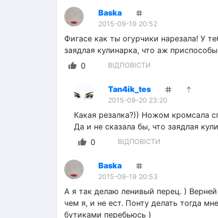
Baska
2015-09-19 20:52
Фигасе как ты огурчики нарезала! У те
заядлая кулинарка, что аж приспособы
0
ВІДПОВІСТИ
Tan4ik_tes
2015-09-20 23:20
Какая резалка?)) Ножом кромсала сп
Да и не сказала бы, что заядлая ку
0
ВІДПОВІСТИ
Baska
2015-09-19 20:53
А я так делаю ленивый перец. ) Верней
чем я, и не ест. Понту делать тогда мн
бутиками перебьюсь )