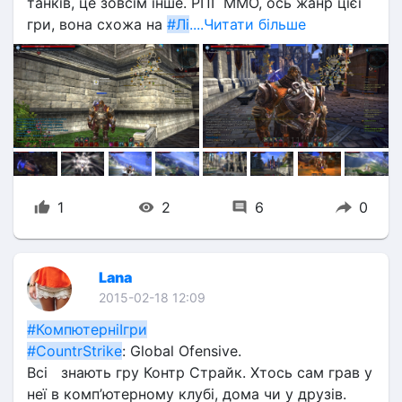
танків, це зовсім інше. РПГ ММО, ось жанр цієї 
гри, вона схожа на 
#Лі
....Читати більше
1
2
6
0
Lana
2015-02-18 12:09
#КомпютерніІгри
#CountrStrike
: Global Ofensive.
Всі   знають гру Контр Страйк. Хтось сам грав у 
неї в комп’ютерному клубі, дома чи у друзів. 