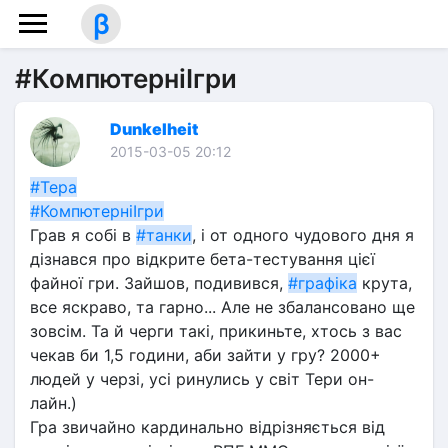
β
#КомпютерніІгри
Dunkelheit
2015-03-05 20:12
#Тера
#КомпютерніІгри
Грав я собі в 
#танки
, і от одного чудового дня я 
дізнався про відкрите бета-тестування цієї 
файної гри. Зайшов, подивився, 
#графіка
 крута, 
все яскраво, та гарно... Але не збалансовано ще 
зовсім. Та й черги такі, прикиньте, хтось з вас 
чекав би 1,5 години, аби зайти у гру? 2000+ 
людей у черзі, усі ринулись у світ Тери он-
лайн.)
Гра звичайно кардинально відрізняється від 