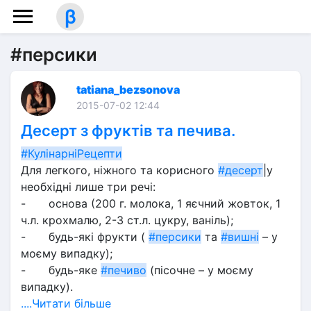
β
#персики
tatiana_bezsonova
2015-07-02 12:44
Десерт з фруктів та печива.
#КулінарніРецепти
Для легкого, ніжного та корисного 
#десерт
|у 
необхідні лише три речі:
-	основа (200 г. молока, 1 яєчний жовток, 1 
ч.л. крохмалю, 2-3 ст.л. цукру, ваніль);
-	будь-які фрукти ( 
#персики
 та 
#вишні
 – у 
моєму випадку);
-	будь-яке 
#печиво
 (пісочне – у моєму 
випадку).
....Читати більше