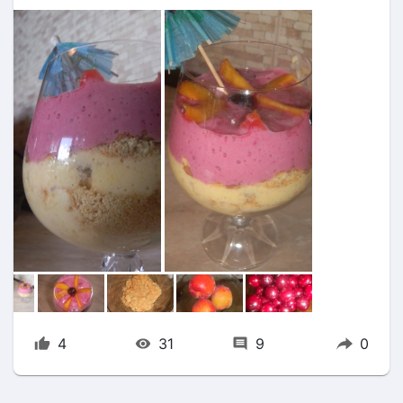
4
31
9
0