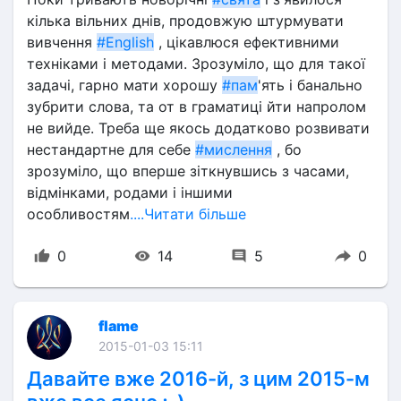
кілька вільних днів, продовжую штурмувати 
вивчення 
#English
 , цікавлюся ефективними 
техніками і методами. Зрозуміло, що для такої 
задачі, гарно мати хорошу 
#пам
'ять і банально 
зубрити слова, та от в граматиці йти напролом 
не вийде. Треба ще якось додатково розвивати 
нестандартне для себе 
#мислення
 , бо 
зрозуміло, що вперше зіткнувшись з часами, 
відмінками, родами і іншими 
особливостям
....Читати більше
0
14
5
0
flame
2015-01-03 15:11
Давайте вже 2016-й, з цим 2015-м