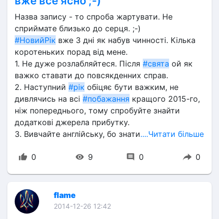
вже все ясно ;-)
Назва запису - то спроба жартувати. Не 
сприймате близько до серця. ;-)
#НовийРік
 вже 3 дні як набув чинності. Кілька 
коротеньких порад від мене.
1. Не дуже розлабляйтеся. Після 
#свята
 ой як 
важко ставати до повсякденних справ.
2. Наступний 
#рік
 обіцяє бути важким, не 
дивлячись на всі 
#побажання
 кращого 2015-го, 
ніж попереднього, тому спробуйте знайти 
додаткові джерела прибутку.
3. Вивчайте англійську, бо знати
....Читати більше
0
9
0
0
flame
2014-12-26 12:42