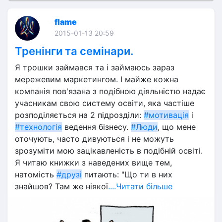
flame
2015-01-13 20:59
Тренінги та семінари.
Я трошки займався та і займаюсь зараз 
мережевим маркетингом. І майже кожна 
компанія пов'язана з подібною діяльністю надає 
учасникам свою систему освіти, яка частіше 
розподіляється на 2 підрозділи: 
#мотивація
 і  
#технологія
 ведення бізнесу. 
#Люди
, що мене 
оточують, часто дивуються і не можуть 
зрозуміти мою зацікавленість в подібній освіті. 
Я читаю книжки з наведених вище тем, 
натомість 
#друзі
 питають: "Що ти в них 
знайшов? Там же ніякої
....Читати більше