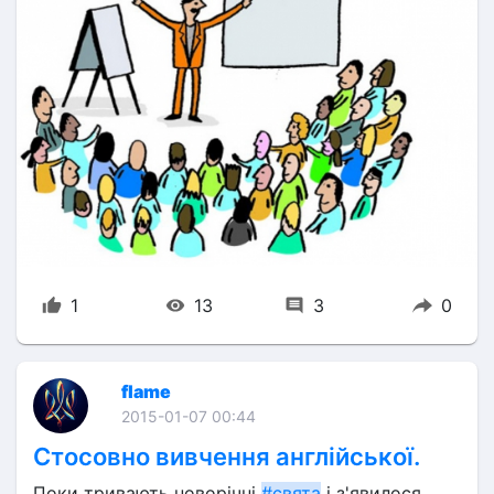
1
13
3
0
flame
2015-01-07 00:44
Стосовно вивчення англійської.
Поки тривають новорічні 
#свята
 і з'явилося 