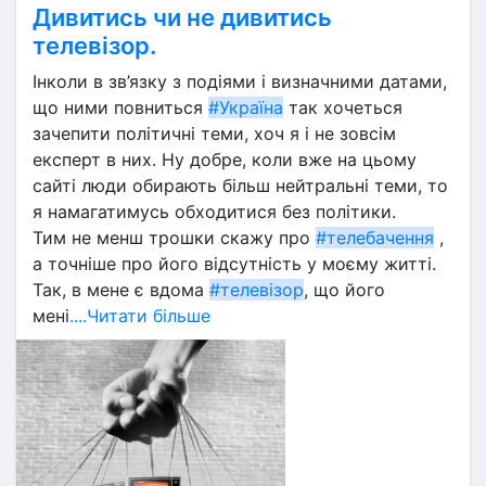
Дивитись чи не дивитись
телевізор.
Інколи в зв’язку з подіями і визначними датами, 
що ними повниться 
#Україна
 так хочеться 
зачепити політичні теми, хоч я і не зовсім 
експерт в них. Ну добре, коли вже на цьому 
сайті люди обирають більш нейтральні теми, то 
я намагатимусь обходитися без політики.
Тим не менш трошки скажу про 
#телебачення
 , 
а точніше про його відсутність у моєму житті. 
Так, в мене є вдома 
#телевізор
, що його 
мені
....Читати більше