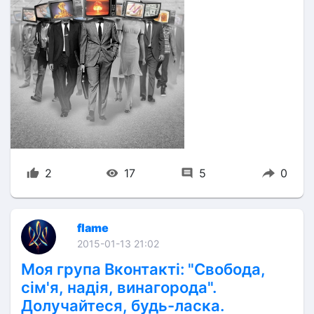
2
17
5
0
flame
2015-01-13 21:02
Моя група Вконтакті: "Свобода,
сім'я, надія, винагорода".
Долучайтеся, будь-ласка.