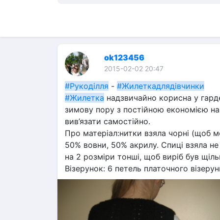
ok123456
2015-02-02 20:47
#Рукоділля
 - 
#Жилеткадлядівчинки
#Жилетка
 надзвичайно корисна у гарде
зимову пору з постійною економією на о
вив’язати самостійно.
Про матеріал:нитки взяла чорні (щоб м
50% вовни, 50% акрилу. Спиці взяла не 
на 2 розміри тонші, щоб виріб був щіль
Візерунок: 6 петель платочного візерун