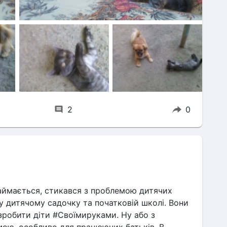
2
0
займається, стикався з проблемою дитячих 
у дитячому садочку та початковій школі. Вони 
зробити діти #Своїмируками. Ну або з 
емою, особливо для працюючих батьків. В 