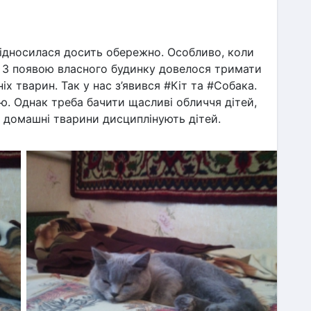
ідносилася досить обережно. Особливо, коли 
. З появою власного будинку довелося тримати 
х тварин. Так у нас з’явився #Кіт та #Собака. 
ю. Однак треба бачити щасливі обличчя дітей, 
 домашні тварини дисциплінують дітей. 