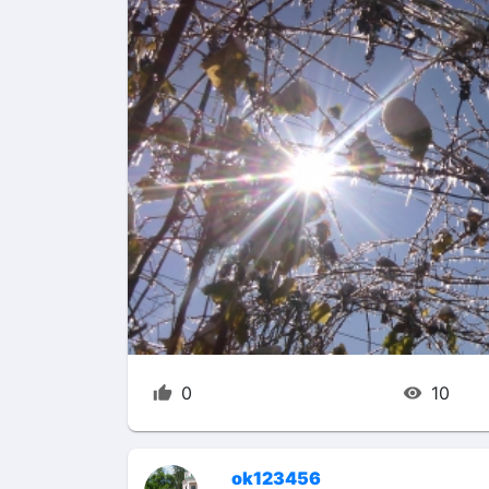
0
10
ok123456