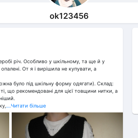
ok123456
робі річ. Особливо у шкільному, та ще й у 
палені. От я і вирішила не купувати, а 
ожна було під шкільну форму одягати). Склад: 
ті, що рекомендовані для цієї товщини нитки, а 
ніший.
ку,
....Читати більше