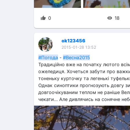
0
18
ok123456
2015-01-28 13:52
#Погода
 - 
#Весна2015
Традиційно вже на початку лютого всім 
ожеледиця. Хочеться забути про важкий
тоненьку курточку та легенькі туфельк
Однак синоптики прогнозують довгу зи
довгоочікуваним теплом не раніше Вели
чекати… Але дивлячись на сонячне небо