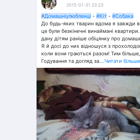
2015-01-31 23:23
#Домашніулюбленці
 - 
#Кіт
 - 
#Собака
До будь-яких тварин вдома я завжди в
це були безкінечні винаймані квартири
дану дітям раніше обіцянку про домашні
Я й досі до них відношуся з прохолодо
коли вони граються разом! Тим більше,
Годування та догляд за
....Читати більше