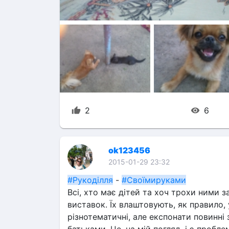
2
6
ok123456
2015-01-29 23:32
#Рукоділля
 - 
#Своїмируками
Всі, хто має дітей та хоч трохи ними 
виставок. Їх влаштовують, як правило, 
різнотематичні, але експонати повинні 
батьками. Це, на мій погляд, і є пробл