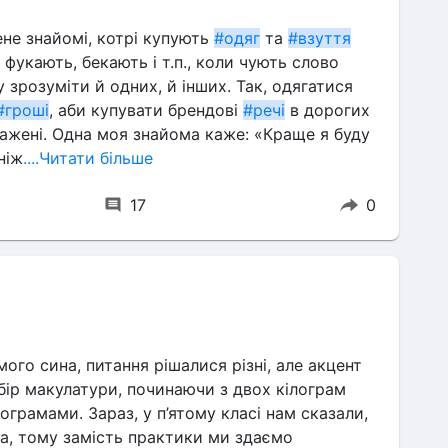
не знайомі, котрі купують 
#одяг
 та 
#взуття
рі фукають, бекають і т.п., коли чують слово 
зрозуміти й одних, й інших. Так, одягатися 
#гроші
, аби купувати брендові 
#речі
 в дорогих 
кажені. Одна моя знайома каже: «Краще я буду 
ніж
....Читати більше
17
0
мого сина, питання рішалися різні, але акцент 
збір макулатури, починаючи з двох кілограм 
ограмами. Зараз, у п’ятому класі нам сказали, 
ва, тому замість практики ми здаємо 