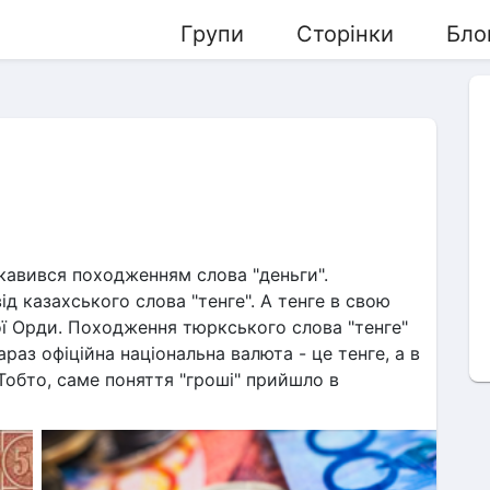
Групи
Сторінки
Бло
авився походженням слова "деньги". 
д казахського слова "тенге". А тенге в свою 
ої Орди. Походження тюркського слова "тенге" 
араз офіційна національна валюта - це тенге, а в 
 Тобто, саме поняття "гроші" прийшло в 