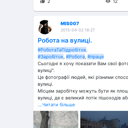
2
12
MIS007
2015-04-02 18:27
Робота на вулиці.
#РоботаТаПідробіток
.
#Заробіток
, 
#Робота
, 
#праця
Сьогодні я хочу показати Вам свої фото
вулиці".
Це фотографії людей, які різними спо
вулиці.
Місцем заробітку можуть бути як площі,
вулиці, де є великий потік пішоходів а
....Читати більше