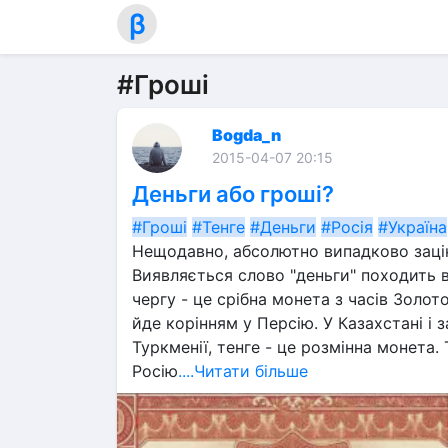
β
#Гроші
Bogda_n
2015-04-07 20:15
Деньги або гроші?
#Гроші
#Тенге
#Деньги
#Росія
#Україна
Нещодавно, абсолютно випадково зацік
Виявляється слово "деньги" походить ві
чергу - це срібна монета з часів Золот
йде корінням у Персію. У Казахстані і з
Туркменії, тенге - це розмінна монета.
Росію
....Читати більше