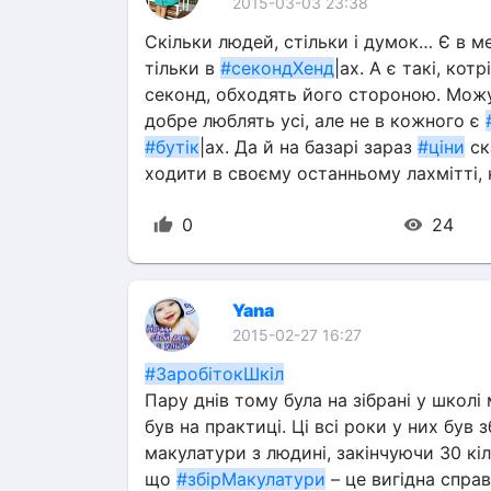
2015-03-03 23:38
Скільки людей, стільки і думок… Є в ме
тільки в 
#секондХенд
|ах. А є такі, кот
секонд, обходять його стороною. Можу 
добре люблять усі, але не в кожного є 
#бутік
|ах. Да й на базарі зараз 
#ціни
 с
ходити в своєму останньому лахмітті, 
0
24
Yana
2015-02-27 16:27
#ЗаробітокШкіл
Пару днів тому була на зібрані у школі 
був на практиці. Ці всі роки у них був 
макулатури з людині, закінчуючи 30 кіл
що 
#збірМакулатури
 – це вигідна спра