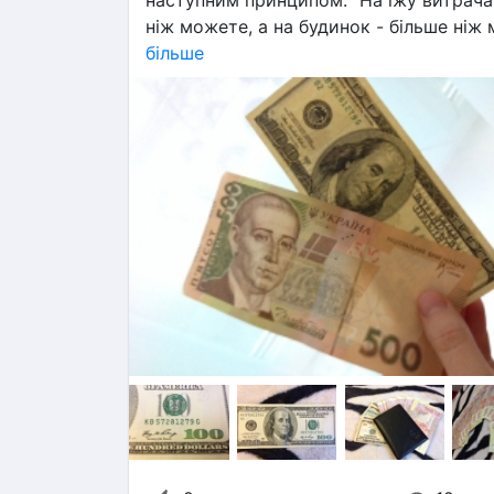
наступним принципом. "На їжу витрачай
ніж можете, а на будинок - більше ніж м
більше