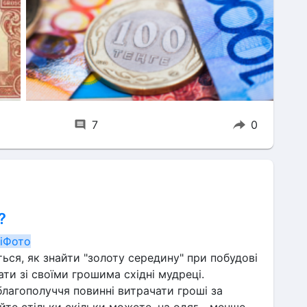
7
0
?
іФото
ся, як знайти "золоту середину" при побудові 
ти зі своїми грошима східні мудреці.
благополуччя повинні витрачати гроші за 