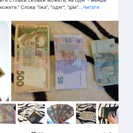
те стільки скільки можете, на одяг - менше 
ожете." Слова "їжа", "одяг", "дім"
....Читати