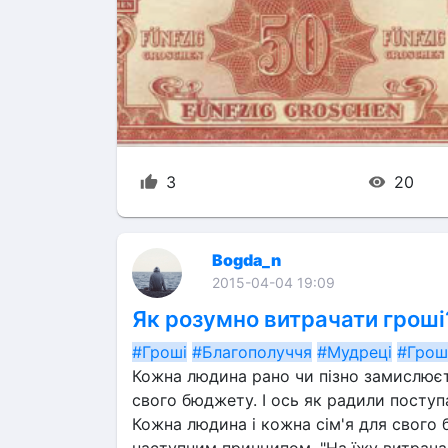
3
20
Bogda_n
2015-04-04 19:09
Як розумно витрачати гроші
#Гроші
#Благополуччя
#Мудреці
#Грош
Кожна людина рано чи пізно замислюєть
свого бюджету. І ось як радили поступа
Кожна людина і кожна сім'я для свого 