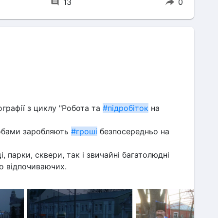
13
0
графії з циклу "Робота та 
#підробіток
 на 
собами заробляють 
#гроші
 безпосередньо на 
 парки, сквери, так і звичайні багатолюдні 
бо відпочиваючих.