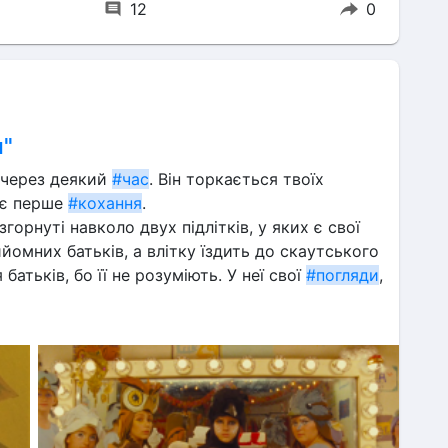
12
0
я"
 через деякий 
#час
. Він торкається твоїх 
оє перше 
#кохання
.
горнуті навколо двух підлітків, у яких є свої 
йомних батьків, а влітку їздить до скаутського 
атьків, бо її не розуміють. У неї свої 
#погляди
, 