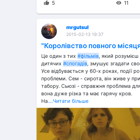
5
11
mrgutsul
2015-02-13 19:37
"Королівство повного місяц
Це один з тих 
#фільмів
, який розумієш
дитячих 
#спогадів
, змушує згадати св
Усе відбувається у 60-х роках, події роз
проблеми. Сем - сирота, він живе у при
табору. Сьюзі - справжня проблема для б
вона дуже різка та має гарячу кров.
На
....Читати більше