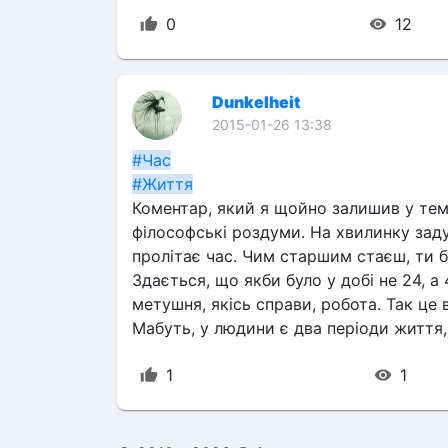
0
12
Dunkelheit
2015-01-26 13:38
#Час
#Життя
Коментар, який я щойно залишив у тем
філософські роздуми. На хвилинку заду
пролітає час. Чим старшим стаєш, ти б
Здається, що якби було у добі не 24, а 
метушня, якісь справи, робота. Так це 
Мабуть, у людини є два періоди життя
1
1