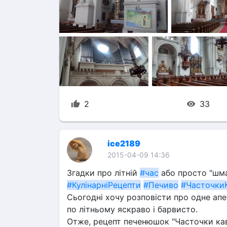
2
33
ice2189
2015-04-09 14:36
Згадки про літній 
#час
 або просто "шма
#КулінарніРецепти
#Печиво
#Часточки
Сьогодні хочу розповісти про одне апе
по літньому яскраво і барвисто.
Отже, рецепт печенюшок "Часточки кав